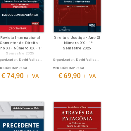
Revista Internacional
Direito e Justiça - Ano XI
Consinter de Direito -
- Número XX - 1º
no XI - Número XX - 1º
Semestre 2025
Semestre 2025
Organizador: David Vallespín Pérez
Organizador: David Vallespín Pérez
ERSIÓN IMPRESA
VERSIÓN IMPRESA
€ 74,90
€ 69,90
+ IVA
+ IVA