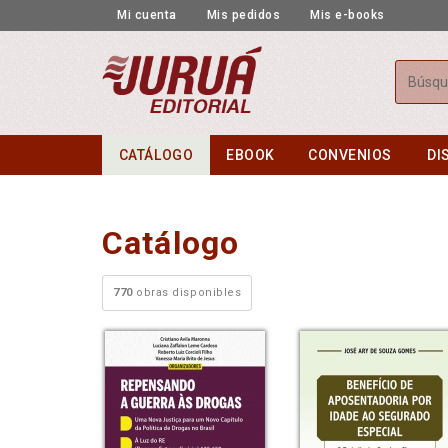
Mi cuenta
Mis pedidos
Mis e-books
Busca
CATÁLOGO
EBOOK
CONVENIOS
DI
Catálogo
770
obras disponibles