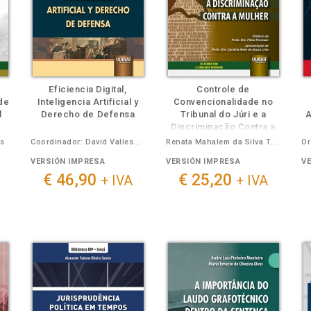
Eficiencia Digital,
Controle de
de
Inteligencia Artificial y
Convencionalidade no
l
Derecho de Defensa
Tribunal do Júri e a
A
Discriminação Contra a
Mulher
s
Coordinador: David Vallespín Pérez
Renata Mahalem da Silva Teles
VERSIÓN IMPRESA
VERSIÓN IMPRESA
V
€ 46,90
€ 25,20
+ IVA
+ IVA