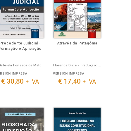
Precedente Judicial -
Através da Patagônia
Formação e Aplicação
Gabriela Fonseca de Melo
Florence Dixie - Tradução: Monica Kukulka - Adaptação: Sara Duim
ERSIÓN IMPRESA
VERSIÓN IMPRESA
€ 30,80
€ 17,40
+ IVA
+ IVA