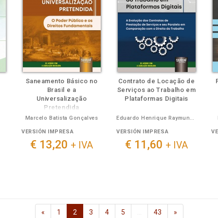
Saneamento Básico no
Contrato de Locação de
Brasil e a
Serviços ao Trabalho em
Universalização
Plataformas Digitais
Pretendida
Marcelo Batista Gonçalves
Eduardo Henrique Raymundo von Adamovich, Cláudio Victor de Castro Freitas
VERSIÓN IMPRESA
VERSIÓN IMPRESA
V
€ 13,20
€ 11,60
+ IVA
+ IVA
«
1
2
3
4
5
…
43
»