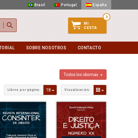
Brasil
Portugal
España
0
MI
CESTA
TORIAL
SOBRE NOSOTROS
CONTACTO
Todos los idiomas
oggle Dropdown
Toggle Dropdown
Toggle Dropdown
18
Libros por página:
Visualización: