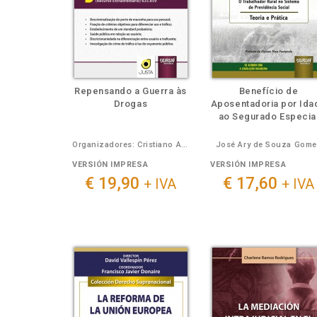
Repensando a Guerra às
Benefício de
Drogas
Aposentadoria por Ida
ao Segurado Especia
Organizadores: Cristiano Avila Maronna, Luciana Zaffalon Leme Cardoso, Roberto Luiz Corcioli Filho, Vanessa Maria Brito de Jesus
José Ary de Souza Gome
VERSIÓN IMPRESA
VERSIÓN IMPRESA
€ 19,90
€ 17,60
+ IVA
+ IVA