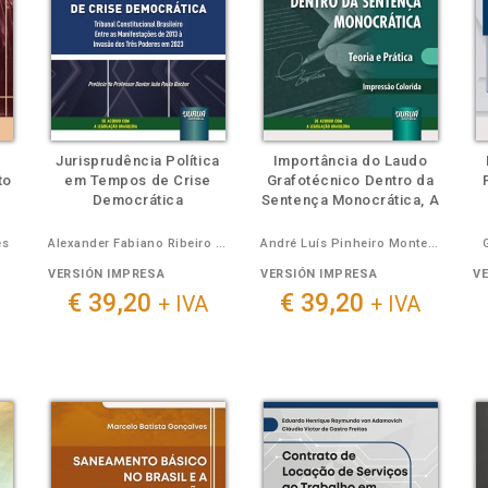
Jurisprudência Política
Importância do Laudo
to
em Tempos de Crise
Grafotécnico Dentro da
Democrática
Sentença Monocrática, A
es
Alexander Fabiano Ribeiro Santos
André Luís Pinheiro Monteiro, Mario Ernesto de Oliveira Alves
VERSIÓN IMPRESA
VERSIÓN IMPRESA
V
€ 39,20
€ 39,20
+ IVA
+ IVA