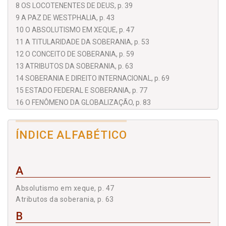
8 OS LOCOTENENTES DE DEUS, p. 39
9 A PAZ DE WESTPHALIA, p. 43
10 O ABSOLUTISMO EM XEQUE, p. 47
11 A TITULARIDADE DA SOBERANIA, p. 53
12 O CONCEITO DE SOBERANIA, p. 59
13 ATRIBUTOS DA SOBERANIA, p. 63
14 SOBERANIA E DIREITO INTERNACIONAL, p. 69
15 ESTADO FEDERAL E SOBERANIA, p. 77
16 O FENÔMENO DA GLOBALIZAÇÃO, p. 83
17 O ESTADO SOB ATAQUE, p. 87
18 A SOBERANIA QUESTIONADA, p. 91
ÍNDICE ALFABÉTICO
19 SOBERANIA FUNCIONAL, p. 97
20 ESTRATÉGIAS DE COOPERAÇÃO, p. 101
21 O PRINCÍPIO DA SUBSIDIARIEDADE, p. 107
A
22 SOBERANIA E BLOCOS ECONÔMICOS, p. 111
23 SOBERANIA E MERCOSUL, p. 115
Absolutismo em xeque, p. 47
24 COMPETÊNCIAS E ATRIBUIÇÕES, p. 119
Atributos da soberania, p. 63
25 CESSÃO OU DELEGAÇÃO?, p. 123
B
26 A NATUREZA DA UNIÃO EUROPEIA, p. 131