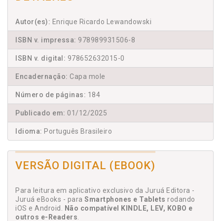
Autor(es):
Enrique Ricardo Lewandowski
ISBN v. impressa:
978989931506-8
ISBN v. digital:
978652632015-0
Encadernação:
Capa mole
Número de páginas:
184
Publicado em:
01/12/2025
Idioma:
Português Brasileiro
VERSÃO DIGITAL (EBOOK)
Para leitura em aplicativo exclusivo da Juruá Editora -
Juruá eBooks - para
Smartphones e Tablets
rodando
iOS e Android.
Não compatível KINDLE, LEV, KOBO e
outros e-Readers
.