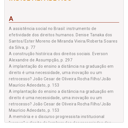
Miranda Vieira - https://orcid.org/0000-0003-1049-6903 -
Roberta Soares da Silva - https://orcid.org/ 0000-0001-8829-
Deilton Ribeiro Brasil
6907, p. 77
Denise Tanaka dos Santos
A
CONSIDERACIONES TEÓRICO JURÍDICAS SOBRE LA
Edgardo Torres López
AUDITORÍA AMBIENTAL Y LA NECESIDAD DE SU
A assistência social no Brasil: instrumento de
REGULACIÓN EN EL ORDENAMIENTO JURÍDICO CUBANO /
efetividade dos direitos humanos. Denise Tanaka dos
Edna Raquel Hogemann
Santos/Ester Moreno de Miranda Vieira/Roberta Soares
THEORETICAL LEGAL CONSIDERATIONS ON
Eduardo Oliveira Agustinho
da Silva, p. 77
ENVIRONMENTAL AUDITING AND THE NEED FOR ITS
A construção histórica dos direitos sociais. Everson
REGULATION IN THE CUBAN LEGAL SYSTEM - DOI:
Elaine Cristina Francisco Volpato
Alexandre de Assumpção, p. 297
10.19135/revista.consinter.00015.03 - Recibido/Received
Ester Moreno de Miranda Vieira
A implantação do ensino a distância na graduação em
10/07/2021 - Aprobado/Approved 18/04/2022 - Alfredo
direito é uma necessidade, uma inovação ou um
Everson Alexandre de Assumpção
Soler del Sol - https://orcid.org/0000-0001-5875-1200 -
retrocesso? João Cesar de Oliveira Rocha Filho/João
Jorge Luis Varona López - https://orcid.org/0000-0001-7872-
Maurício Adeodato, p. 153
Fabio Luiz de Oliveira Bezerra
0372, p. 97
A implantação do ensino a distância na graduação em
Fernando Rey Cota Filho
DIREITO DAS STARTUPS, INOVAÇÃO E
direito é uma necessidade, uma inovação ou um
EMPREENDEDORISMO: A TRANSFORMAÇÃO DIGITAL NO
retrocesso? João Cesar de Oliveira Rocha Filho/João
Gonçalo S. de Melo Bandeira
CONTEXTO DE UMA ECONOMIA GLOBAL / STARTUPS RIGHT,
Maurício Adeodato, p. 153
Guilherme Henrique Auerhahn
A memória e o discurso progressista institucional
INNOVATION AND ENTREPRENEURSHIP: THE DIGITAL
"versus" o direito de lembrar dos desapropriados das
TRANSFORMATION IN THE CONTEXT OF A GLOBAL
Ignacio García Vitoria