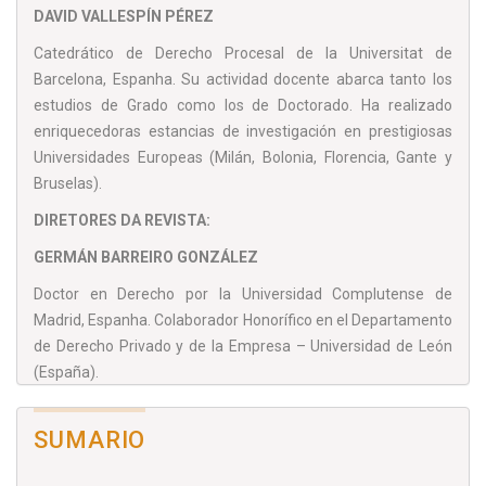
DAVID VALLESPÍN PÉREZ
Catedrático de Derecho Procesal de la Universitat de
Barcelona, Espanha. Su actividad docente abarca tanto los
estudios de Grado como los de Doctorado. Ha realizado
enriquecedoras estancias de investigación en prestigiosas
Universidades Europeas (Milán, Bolonia, Florencia, Gante y
Bruselas).
DIRETORES DA REVISTA:
GERMÁN BARREIRO GONZÁLEZ
Doctor en Derecho por la Universidad Complutense de
Madrid, Espanha. Colaborador Honorífico en el Departamento
de Derecho Privado y de la Empresa – Universidad de León
(España).
GONÇALO S. DE MELO BANDEIRA
SUMARIO
Professor Adjunto e Coordenador das Ciências Jurídico-
Fundamentais na ESG/IPCA, Minho, Portugal. Professor