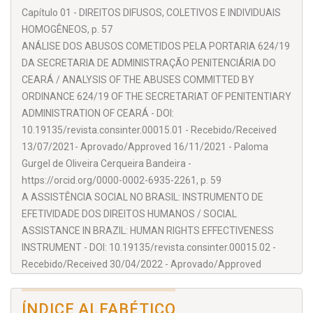
Convidado do Mestrado na Universidade do Minho.
Capítulo 01 - DIREITOS DIFUSOS, COLETIVOS E INDIVIDUAIS
Investigador do CEDU – Centro de Estudos em Direito da
HOMOGÊNEOS, p. 57
União Europeia. Doutor e Licenciado pela Faculdade de Direito
ANÁLISE DOS ABUSOS COMETIDOS PELA PORTARIA 624/19
da Universidade de Coimbra. Mestre pela Faculdade de
DA SECRETARIA DE ADMINISTRAÇÃO PENITENCIÁRIA DO
Direito da Universidade Católica Portuguesa.
CEARÁ / ANALYSIS OF THE ABUSES COMMITTED BY
ORDINANCE 624/19 OF THE SECRETARIAT OF PENITENTIARY
MARÍA YOLANDA SÁNCHEZ-URÁN AZAÑA
ADMINISTRATION OF CEARÁ - DOI:
Catedrática de Derecho del Trabajo y de la Seguridad Social
10.19135/revista.consinter.00015.01 - Recebido/Received
de la Facultad de Derecho, Universidad Complutense de
13/07/2021- Aprovado/Approved 16/11/2021 - Paloma
Madrid – UCM, de la que ha sido Vicedecana de Estudios,
Gurgel de Oliveira Cerqueira Bandeira -
Espacio Europeo de Educación Superior y de Innovación
https://orcid.org/0000-0002-6935-2261, p. 59
Educativa y Convergencia Europea.
A ASSISTÊNCIA SOCIAL NO BRASIL: INSTRUMENTO DE
COLABORADORES
EFETIVIDADE DOS DIREITOS HUMANOS / SOCIAL
ASSISTANCE IN BRAZIL: HUMAN RIGHTS EFFECTIVENESS
Alfredo Soler del Sol
INSTRUMENT - DOI: 10.19135/revista.consinter.00015.02 -
Cássio Benvenutti de Castro
Recebido/Received 30/04/2022 - Aprovado/Approved
15/08/2022 - Denise Tanaka dos Santos -
Daniel Willian Granado
http://orcid.org/0000-0002-1440-5282 - Ester Moreno de
ÍNDICE ALFABÉTICO
David Francisco de Faria