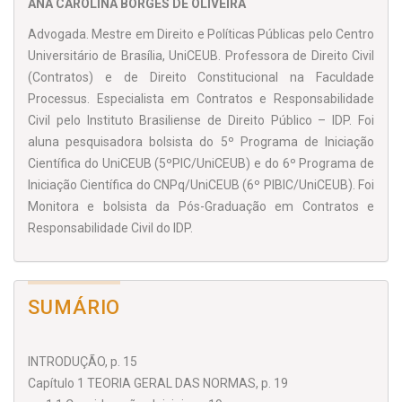
ANA CAROLINA BORGES DE OLIVEIRA
conclui-se que a base teórica da teoria neoconstitucionalista
Advogada. Mestre em Direito e Políticas Públicas pelo Centro
brasileira é inadequada e não corresponde à realidade
Universitário de Bra­sília, UniCEUB. Professora de Direito Civil
institucional, gerando comprome­timento da segurança
(Contratos) e de Direito Constitucional na Faculdade
jurídica e da ordem social.
Processus. Especialista em Contratos e Responsabilidade
Civil pelo Instituto Brasiliense de Direito Público – IDP. Foi
aluna pesquisadora bol­sista do 5º Programa de Iniciação
Científica do Uni­CEUB (5ºPIC/UniCEUB) e do 6º Programa de
Iniciação Científica do CNPq/Uni­CEUB (6º PIBIC/UniCEUB). Foi
Monitora e bolsista da Pós-Graduação em Contra­tos e
Responsabilidade Civil do IDP.
SUMÁRIO
INTRODUÇÃO, p. 15
Capítulo 1 TEORIA GERAL DAS NORMAS, p. 19