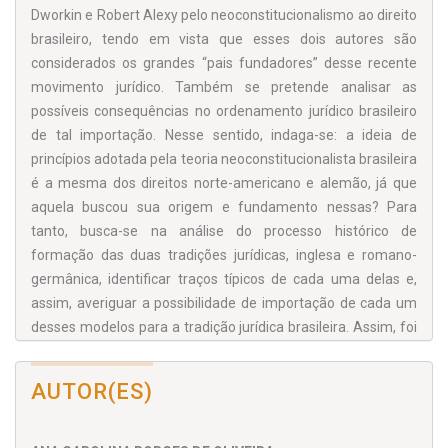
Dworkin e Robert Alexy pelo neoconstitucionalismo ao di­reito
brasileiro, tendo em vista que esses dois autores são
considerados os grandes “pais fundadores” desse recente
movimento jurídico. Também se pretende analisar as
possíveis consequências no ordenamento jurídico brasileiro
de tal importação. Nesse sentido, indaga-se: a ideia de
princípios adotada pela teoria neoconstitucionalista brasileira
é a mesma dos direitos norte-americano e alemão, já que
aquela buscou sua origem e fundamento nessas? Para
tanto, busca-se na análise do processo histórico de
formação das duas tradições jurídicas, inglesa e romano-
germânica, iden­tificar traços típicos de cada uma delas e,
assim, averiguar a possibilidade de importação de cada um
desses modelos para a tradição jurídica brasileira. Assim, foi
possível verificar que a teoria de princípios adotada por
Dworkin não pode ser adotada pelo direito brasileiro, tendo
AUTOR(ES)
em vista que o con­ceito de princípio adotado pelos
ordenamentos de
common law
e de
civil law
são diferentes; o
que também ocorre com o modelo alemão. Portanto,