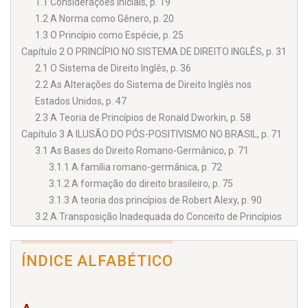
1.1 Considerações Iniciais, p. 19
1.2 A Norma como Gênero, p. 20
1.3 O Princípio como Espécie, p. 25
Capítulo 2 O PRINCÍPIO NO SISTEMA DE DIREITO INGLÊS, p. 31
2.1 O Sistema de Direito Inglês, p. 36
2.2 As Alterações do Sistema de Direito Inglês nos
Estados Unidos, p. 47
2.3 A Teoria de Princípios de Ronald Dworkin, p. 58
Capítulo 3 A ILUSÃO DO PÓS-POSITIVISMO NO BRASIL, p. 71
3.1 As Bases do Direito Romano-Germânico, p. 71
3.1.1 A família romano-germânica, p. 72
3.1.2 A formação do direito brasileiro, p. 75
3.1.3 A teoria dos princípios de Robert Alexy, p. 90
3.2 A Transposição Inadequada do Conceito de Princípios
pelo Pós-Positivismo Brasileiro, p. 99
3.3 As Implicações na Construção de Políticas Públicas, p.
ÍNDICE ALFABÉTICO
115
CONCLUSÃO, p. 123
REFERÊNCIAS, p. 131