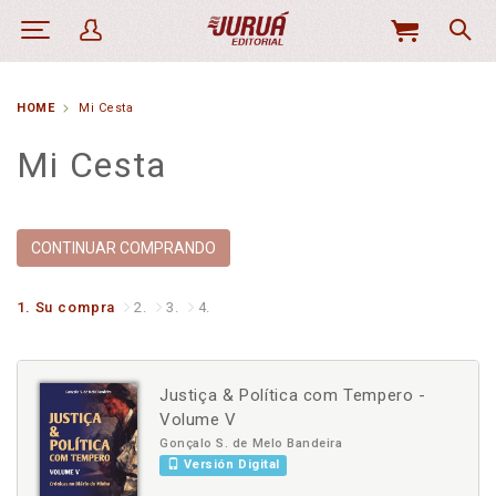
MI
CESTA
HOME
Mi Cesta
Mi Cesta
CONTINUAR COMPRANDO
1.
Su compra
2.
3.
4.
Justiça & Política com Tempero -
Volume V
Gonçalo S. de Melo Bandeira
Versión Digital