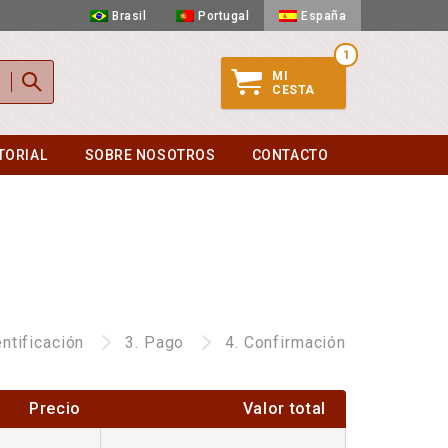
Brasil
Portugal
España
1
MI
CESTA
TORIAL
SOBRE NOSOTROS
CONTACTO
entificación
3.
Pago
4.
Confirmación
Precio
Valor total