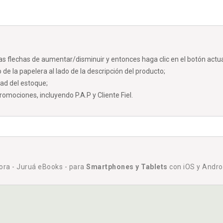
las flechas de aumentar/disminuir y entonces haga clic en el botón actual
 de la papelera al lado de la descripción del producto;
dad del estoque;
mociones, incluyendo P.A.P y Cliente Fiel.
tora - Juruá eBooks - para
Smartphones y Tablets
con iOS y Andro