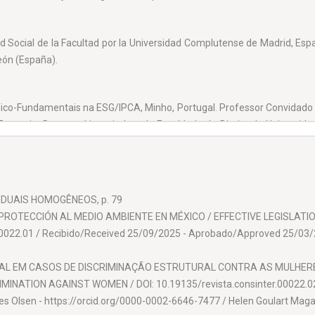
ad Social de la Facultad por la Universidad Complutense de Madrid, Es
eón (España).
dico-Fundamentais na ESG/IPCA, Minho, Portugal. Professor Convidado 
uropeia. Doutor e Licenciado pela Faculdade de Direito da Universida
a Escola Nacional de Formação e Aperfeiçoamento de Magistrado – E
IVIDUAIS HOMOGÊNEOS, p. 79
E PROTECCIÓN AL MEDIO AMBIENTE EN MÉXICO / EFFECTIVE LEGISLAT
0022.01 / Recibido/Received 25/09/2025 - Aprobado/Approved 25/03/202
AL EM CASOS DE DISCRIMINAÇÃO ESTRUTURAL CONTRA AS MULHERES 
 Barcelona, Barcelona, España.
ATION AGAINST WOMEN / DOI: 10.19135/revista.consinter.00022.02 
Olsen - https://orcid.org/0000-0002-6646-7477 / Helen Goulart Magalh