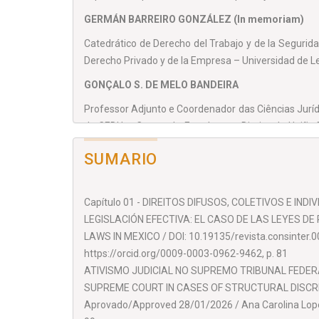
GERMÁN BARREIRO GONZÁLEZ (In memoriam)
Catedrático de Derecho del Trabajo y de la Segurid
Derecho Privado y de la Empresa – Universidad de L
GONÇALO S. DE MELO BANDEIRA
Professor Adjunto e Coordenador das Ciências Jurí
do CEDU – Centro de Estudos em Direito da União E
Universidade Católica Portuguesa.
SUMARIO
ANTÔNIO CÉSAR BOCHENEK
Doutor pela Universidade de Coimbra, Professor d
Capítulo 01 - DIREITOS DIFUSOS, COLETIVOS E IND
UEPG.
LEGISLACIÓN EFECTIVA: EL CASO DE LAS LEYES D
COMITÊ DE DIREÇÃO ADJUNTA – SECRETARÍA
LAWS IN MEXICO / DOI: 10.19135/revista.consinter.0
https://orcid.org/0009-0003-0962-9462, p. 81
NOMEÍ JIMÉNEZ CARDONA
ATIVISMO JUDICIAL NO SUPREMO TRIBUNAL FEDER
Profesora de Derecho Mercantil de la Universitat de
SUPREME COURT IN CASES OF STRUCTURAL DISCRIMIN
Aprovado/Approved 28/01/2026 / Ana Carolina Lopes 
NANCY VERNENGO PELLEJERO