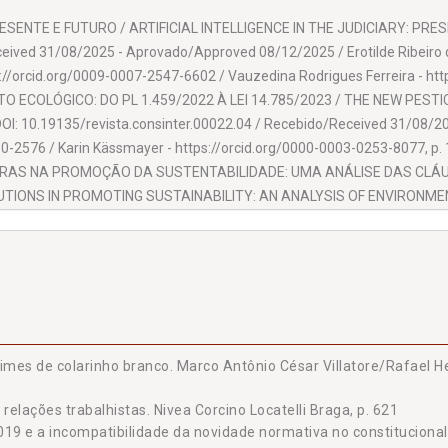
Barcelona, Barcelona, España.
ESENTE E FUTURO / ARTIFICIAL INTELLIGENCE IN THE JUDICIARY: PRES
eived 31/08/2025 - Aprovado/Approved 08/12/2025 / Erotilde Ribeiro d
s://orcid.org/0009-0007-2547-6602 / Vauzedina Rodrigues Ferreira - htt
TO ECOLÓGICO: DO PL 1.459/2022 À LEI 14.785/2023 / THE NEW PEST
DOI: 10.19135/revista.consinter.00022.04 / Recebido/Received 31/08/
50-2576 / Karin Kässmayer - https://orcid.org/0000-0003-0253-8077, p.
EIRAS NA PROMOÇÃO DA SUSTENTABILIDADE: UMA ANÁLISE DAS CL
ITUTIONS IN PROMOTING SUSTAINABILITY: AN ANALYSIS OF ENVIRONME
ceived 26/08/2025 - Aprovado/Approved 12/03/2026 / Talissa Truccolo 
03-1945-9479 / Marcos Délli Ribeiro Rodrigues - https://orcid.org/0009-
 AOS CRIMES DE COLARINHO BRANCO / THE (IN)APPLICABILITY OF RE
o/Received 01/09/2025 - Aprovado/Approved 24/02/2026 / Marco Antônio
s://orcid.org/0009-0004-3186-0019 / Leonardo Cardoso Guesser - http
ERNACIONAL DO TRABALHO NO COMBATE AO TRABALHO FORÇADO: DA
s crimes de colarinho branco. Marco Antônio César Villatore/Rafae
 PRODUÇÃO TRANSNACIONAIS / THE REGULATORY OVERVIEW OF THE 
 relações trabalhistas. Nivea Corcino Locatelli Braga, p. 621
 N. 29 AND N. 105 TO THE 2014 PROTOCOL AND RESPONSIBILITY IN
2019 e a incompatibilidade da novidade normativa no constituciona
eived 01/09/2025 - Aprovado/Approved 20/02/2026 / Desirre Dorneles 