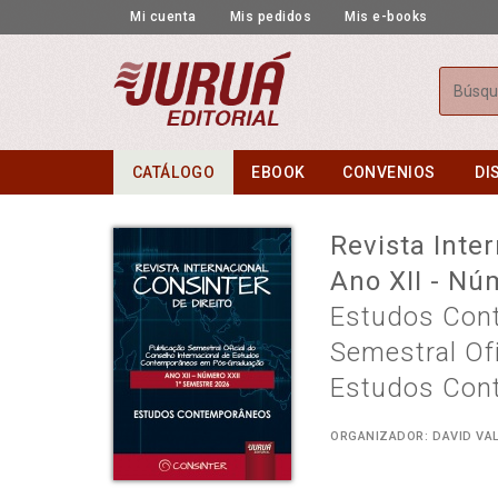
Mi cuenta
Mis pedidos
Mis e-books
Busca
CATÁLOGO
EBOOK
CONVENIOS
DI
Revista Inter
Ano XII - Nú
Estudos Cont
Semestral Ofi
Estudos Con
ORGANIZADOR: DAVID VA