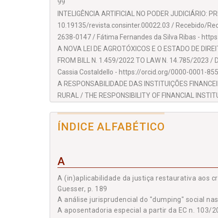
99
Profesora de Derecho Procesal de la Universitat de 
INTELIGÊNCIA ARTIFICIAL NO PODER JUDICIÁRIO: PR
AVALIADOR TÉCNICO
10.19135/revista.consinter.00022.03 / Recebido/Rec
2638-0147 / Fátima Fernandes da Silva Ribas - http
Prof. Dr. Deilton Ribeiro Brasil
A NOVA LEI DE AGROTÓXICOS E O ESTADO DE DIREI
TÉCNICO DE SUPORTE DIGITAL
FROM BILL N. 1.459/2022 TO LAW N. 14.785/2023 / 
Cassia Costaldello - https://orcid.org/0000-0001-85
David Vallespín Romero
A RESPONSABILIDADE DAS INSTITUIÇÕES FINANC
COLABORADORES
RURAL / THE RESPONSIBILITY OF FINANCIAL INST
Amanda Maia Ramalho
10.19135/revista.consinter.00022.05 / Recebido/Re
Natália Ribeiro Linhares - https://orcid.org/0009-00
Ana Carolina Lopes Olsen
ÍNDICE ALFABÉTICO
Capítulo 02 - DIREITO PÚBLICO, p. 187
Ana Elisa Silva Fernandes Vieira
A (IN)APLICABILIDADE DA JUSTIÇA RESTAURATIVA
DOI: 10.19135/revista.consinter.00022.06 / Recebid
Ana Paula Silva de Araujo
A
6365-6283 / Rafael Henrique Mendes dos Reis - http
Anderson Filipini Ribeiro
A EVOLUÇÃO REGULATÓRIA DA ORGANIZAÇÃO INT
A (in)aplicabilidade da justiça restaurativa ao
DE 2014 E A RESPONSABILIDADE NAS CADEIAS DE
Guesser, p. 189
Andréa Arruda Vaz
A análise jurisprudencial do "dumping" social nas
FIGHT AGAINST FORCED LABOR: FROM CONVENTIONS
Andrés Felipe Thiago Selingardi Guardia
A aposentadoria especial a partir da EC n. 103/
10.19135/revista.consinter.00022.07 / Recebido/Rec