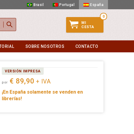
Brasil
Portugal
España
0
MI
CESTA
TORIAL
SOBRE NOSOTROS
CONTACTO
VERSIÓN IMPRESA
€ 89,90
+ IVA
por
¡En España solamente se venden en
librerías!