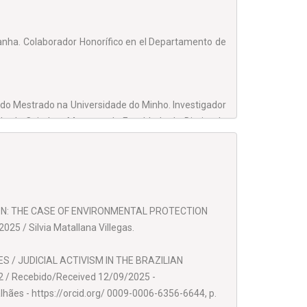
panha. Colaborador Honorífico en el Departamento de
do Mestrado na Universidade do Minho. Investigador
de de Coimbra. Mestre pela Faculdade de Direito da
NFAM e na Universidade Estadual de Ponta Grossa –
ION: THE CASE OF ENVIRONMENTAL PROTECTION
5 / Silvia Matallana Villegas.
/ JUDICIAL ACTIVISM IN THE BRAZILIAN
/ Recebido/Received 12/09/2025 -
ães - https://orcid.org/ 0009-0006-6356-6644, p.