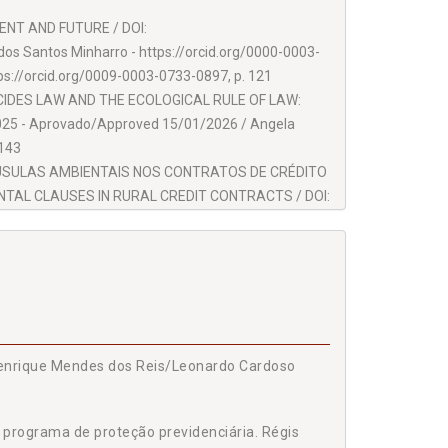
ENT AND FUTURE / DOI:
os Santos Minharro - https://orcid.org/0000-0003-
ps://orcid.org/0009-0003-0733-0897, p. 121
ICIDES LAW AND THE ECOLOGICAL RULE OF LAW:
2025 - Aprovado/Approved 15/01/2026 / Angela
 143
ÁUSULAS AMBIENTAIS NOS CONTRATOS DE CRÉDITO
NTAL CLAUSES IN RURAL CREDIT CONTRACTS / DOI:
Reato - https://orcid.org/0000-0003-4376-1208 /
0007-4581-0663, p. 173
STORATIVE JUSTICE TO WHITE-COLLAR CRIMES /
 César Villatore - https://orcid.org/0000-0001-
s://orcid.org/0009-0006-9546-5266, p. 189
S CONVENÇÕES N. 29 E N. 105 AO PROTOCOLO
l Henrique Mendes dos Reis/Leonardo Cardoso
INTERNATIONAL LABOUR ORGANIZATION IN THE
 TRANSNATIONAL PRODUCTION CHAINS / DOI:
l programa de proteção previdenciária. Régis
da Avila Bollmann - https://orcid.org/0009-0005-