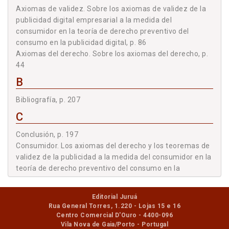
DERECHO PREVENTIVO DEL CONSUMO EN LA PUBLICIDAD
Axiomas de validez. Sobre los axiomas de validez de la
publicidad digital empresarial a la medida del
DIGITAL EN LOS TEOREMAS DE VALIDEZ DE LA
consumidor en la teoría de derecho preventivo del
PUBLICIDAD DIGITAL EMPRESARIAL A LA MEDIDA DEL
consumo en la publicidad digital, p. 86
CONSUMIDOR, p. 182
Axiomas del derecho. Sobre los axiomas del derecho, p.
2.3 CONCLUSIONES, p. 191
44
CONCLUSIÓN, p. 197
B
BIBLIOGRAFÍA, p. 207
Bibliografía, p. 207
C
Conclusión, p. 197
Consumidor. Los axiomas del derecho y los teoremas de
validez de la publicidad a la medida del consumidor en la
teoría de derecho preventivo del consumo en la
publicidad digital, p. 43
Consumidor. Sobre la eficacia jurídica de la teoría de
Editorial Juruá
derecho preventivo del consumo en la publicidad digital
Rua General Torres, 1.220 - Lojas 15 e 16
en los teoremas de validez de la publicidad digital
Centro Comercial D'Ouro - 4400-096
empresarial a la medida del consumidor, p. 182
Vila Nova de Gaia/Porto - Portugal