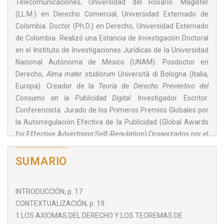
Telecomunicaciones, Universidad del Rosario. Magíster
(LL.M.) en Derecho Comercial, Universidad Externado de
Colombia. Doctor (Ph.D.) en Derecho, Universidad Externado
de Colombia. Realizó una Estancia de Investigación Doctoral
en el Instituto de Investigaciones Jurídicas de la Universidad
Nacional Autónoma de México (UNAM). Posdoctor en
Derecho,
Alma mater studiorum
Università di Bologna (Italia,
Europa). Creador de la
Teoría de Derecho Preventivo del
Consumo en la Publicidad Digital
. Investigador. Escritor.
Conferencista. Jurado de los Primeros Premios Globales por
la Autorregulación Efectiva de la Publicidad (Global Awards
for Effective Advertising Self-Regulation) Organizados por el
Consejo Internacional de Autorregulación Publicitaria (the
International Council for Ad Self-Regulation, ICAS). Fundador
SUMARIO
de JURÍDIA -
Centro de Enseñanza e Investigación de Derecho
Preventivo del Consumo en la Publicidad
INTRODUCCIÓN, p. 17
Digital
(
www.juridia.co
), ubicado en Toronto, Canadá.
CONTEXTUALIZACIÓN, p. 19
1 LOS AXIOMAS DEL DERECHO Y LOS TEOREMAS DE