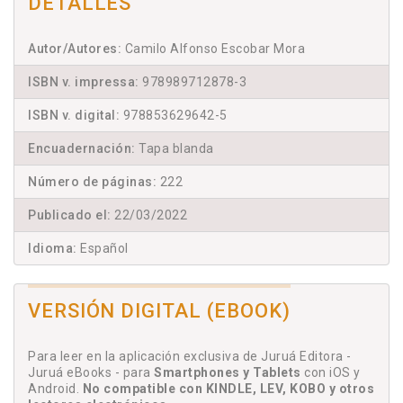
DETALLES
Autor/Autores:
Camilo Alfonso Escobar Mora
ISBN v. impressa:
978989712878-3
ISBN v. digital:
978853629642-5
Encuadernación:
Tapa blanda
Número de páginas:
222
Publicado el:
22/03/2022
Idioma:
Español
VERSIÓN DIGITAL (EBOOK)
Para leer en la aplicación exclusiva de Juruá Editora -
Juruá eBooks - para
Smartphones y Tablets
con iOS y
Android.
No compatible con KINDLE, LEV, KOBO y otros