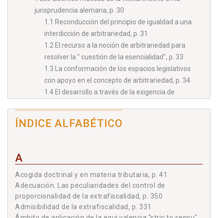
jurisprudencia alemana, p. 30
1.1 Reconducción del principio de igualdad a una
interdicción de arbitrariedad, p. 31
1.2 El recurso a la noción de arbitrariedad para
resolver la " cuestión de la esencialidad", p. 33
1.3 La conformación de los espacios legislativos
con apoyo en el concepto de arbitrariedad, p. 34
1.4 El desarrollo a través de la exigencia de
coherencia sistemática, p. 36
2 La prohibición de irragionevolezza en la
ÍNDICE ALFABÉTICO
jurisprudencia de la Corte Costituzionale, p. 37
3 La teoría en el Tribunal Constitucional, p. 39
4 Acogida doctrinal y en materia tributaria, p. 41
A
5 Análisis crítico, p. 43
5.1 Aspectos metodológicos, p. 44
Acogida doctrinal y en materia tributaria, p. 41
Adecuación. Las peculiaridades del control de
5.2 Aspectos materiales, p. 46
proporcionalidad de la extrafiscalidad, p. 350
5.3 Especial impropiedad de la teoría en materia
Admisibilidad de la extrafiscalidad, p. 331
tributaria, p. 47
Ámbito de aplicación de la equi valencia "stric to sensu".,