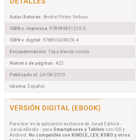
DETALLES
Autor/Autores:
Andrei Pitten Velloso
ISBN v. impressa:
978989831210-5
ISBN v. digital:
978853628026-4
Encuadernación:
Tapa blanda cosida
Número de páginas:
422
Publicado el:
24/08/2010
Idioma:
Español
VERSIÓN DIGITAL (EBOOK)
Para leer en la aplicación exclusiva de Juruá Editora -
Juruá eBooks - para
Smartphones y Tablets
con iOS y
Android.
No compatible con KINDLE, LEV, KOBO y otros