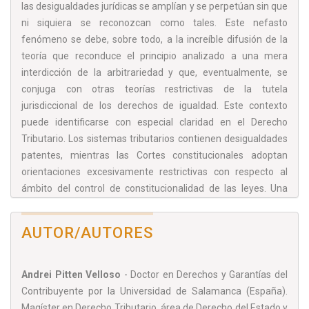
las desigualdades jurídicas se amplían y se perpetúan sin que
ni siquiera se reconozcan como tales. Este nefasto
fenómeno se debe, sobre todo, a la increíble difusión de la
teoría que reconduce el principio analizado a una mera
interdicción de la arbitrariedad y que, eventualmente, se
conjuga con otras teorías restrictivas de la tutela
jurisdiccional de los derechos de igualdad. Este contexto
puede identificarse con especial claridad en el Derecho
Tributario. Los sistemas tributarios contienen desigualdades
patentes, mientras las Cortes constitucionales adoptan
orientaciones excesivamente restrictivas con respecto al
ámbito del control de constitucionalidad de las leyes. Una
consecuencia de esta situación es la aceptación de la simple
alegación de que se están buscando fines no fiscales
AUTOR/AUTORES
legítimos o de simplificación tributaria como fundamento
para sostener las más variadas y severas desigualdades
impositivas. A nuestro juicio, la debilidad del principio de
Andrei Pitten Velloso
- Doctor en Derechos y Garantías del
igualdad tributaria constituye el simple corolario de la
Contribuyente por la Universidad de Salamanca (España).
aplicación, al Derecho Tributario, de concepciones
Magíster en Derecho Tributario, área de Derecho del Estado y