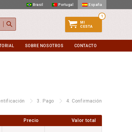
Brasil
Portugal
España
1
MI
CESTA
TORIAL
SOBRE NOSOTROS
CONTACTO
entificación
3.
Pago
4.
Confirmación
Precio
Valor total