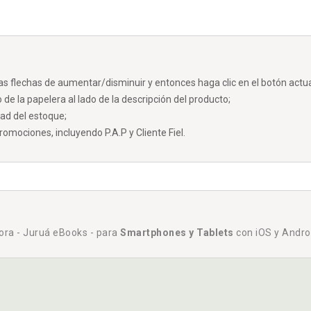
las flechas de aumentar/disminuir y entonces haga clic en el botón actual
 de la papelera al lado de la descripción del producto;
dad del estoque;
mociones, incluyendo P.A.P y Cliente Fiel.
tora - Juruá eBooks - para
Smartphones y Tablets
con iOS y Andro