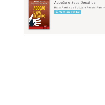
Adoção e Seus Desafios
-
+
Hália Pauliv de Souza e Renata Paul
Versión Digital